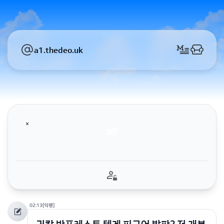
a1.thedeo.uk
02:13
[익명]