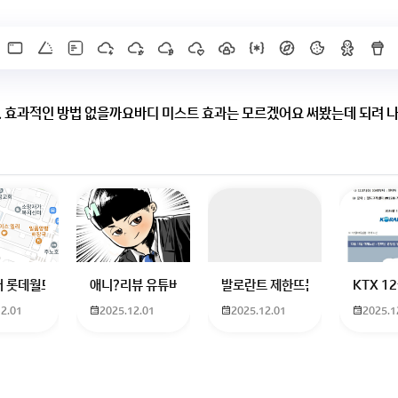
. 효과적인 방법 없을까요바디 미스트 효과는 모르겠어요 써봤는데 되려 
년 걸린
스트 뿐만아니라
하고 있는 09년생입니다 지금 제 내신이 5등급제 기준으로
 롯데월드 가는 법 목포 버스 터미널에서 롯데월드로 갈 수 있는 경로 알려주세
애니?리뷰 유튜버 찾아주세요ㅠㅠ 무슨 검정머리 남자 캐릭
발로란트 제한뜨는데 어떻게 해야하
KTX 
많이 써봤지만
12.01
2025.12.01
2025.12.01
2025.1
서
공감이 되네요.