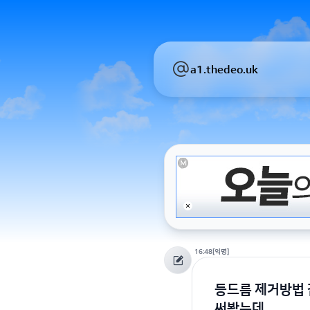
a1.thedeo.uk
16:48
[익명]
등드름 제거방법 
써봤는데